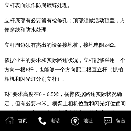
立杆表面须作防腐镀锌处理。
立杆底部有必要留有检修孔；顶部须做活动顶盖，方
便穿线和防水处理。
立杆周边须有杰出的设备接地桩，接地电阻≤4Ω。
依据业主的要求和实际路途状况，立杆能够采用一个
方向一根F杆，也能够一个方向配二根直立杆（抓拍
相机和闪光灯分别立杆）。
F杆要求高度在6－6.5米，横臂依据路途实际状况确
定，但有必要≥4米。横臂上相机位置和闪光灯位置间
隔有必要≥3米，一起留有进出线所用的穿线孔约Ø3
首页
电话
地址
留言
㎝（开孔朝下）。