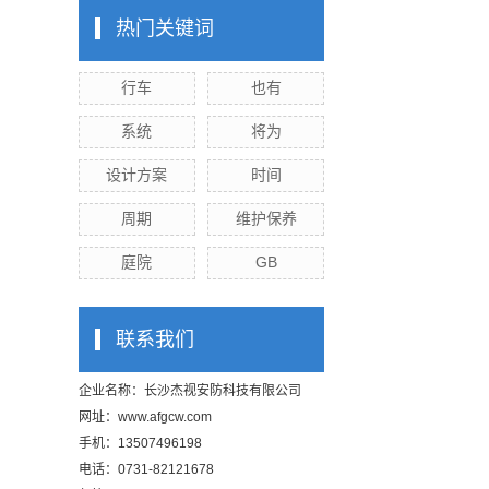
热门关键词
行车
也有
系统
将为
设计方案
时间
周期
维护保养
庭院
GB
联系我们
企业名称：长沙杰视安防科技有限公司
网址：
www.afgcw.com
手机：13507496198
电话：0731-82121678