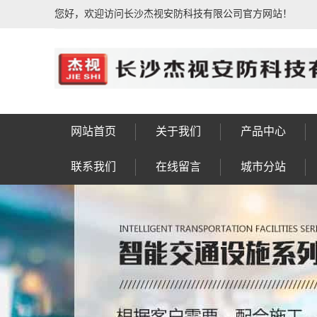
您好，欢迎访问长沙杰视安防科技有限公司官方网站！
网站首页
关于我们
产品中心
公司简介
荣誉资质
公司相册
企业文化
发展历程
售后服务
联系我们
人行通道闸系统
动态人脸识别系
IPTV电视系统
信号灯八棱杆
车牌识别系统
车位引导系统
楼宇对讲系统
公共广播系统
防盗报警系统
门禁考勤系统
视频会议系统
综合布线系统
电子围栏系统
视频监控系统
F型显示屏杆
LED景观灯
太阳能路灯
监控八棱杆
监控电视墙
智慧灯杆
信号灯杆
监控杆
标志杆
龙门架
高杆灯
操作台
实验台
控制台
工作台
设备箱
机柜
钣金
岗亭
联系我们
在线留言
城市分站
统