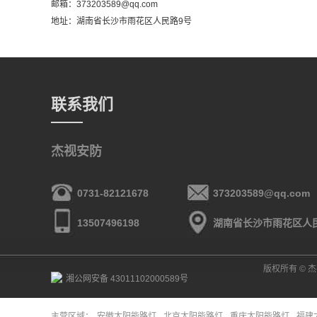
邮箱：373203589@qq.com
地址：湖南省长沙市雨花区人民路9号
联系我们
杰视安防
0731-82121678
373203589@qq.com
13507496198
湖南省长沙市雨花区人
版权所有 © 杰视
湘公网安备 43011102000589号
主营区域：
安徽太阳能路灯
北京太阳能路灯
重庆太阳能路灯
福建