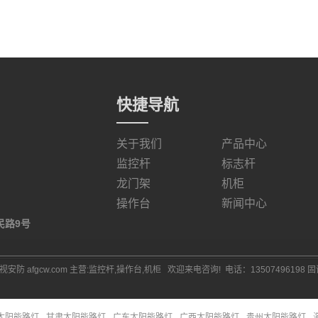
快捷导航
关于我们
产品中心
监控杆
标志杆
龙门架
机柜
操作台
新闻中心
民路9号
安防 afgcw.com 主营:
监控杆
,
操作台
,
机柜
欢迎来电咨询! 电话：13507496198 固话
太阳能路灯
甘肃太阳能路灯
广东太阳能路灯
广西太阳能路灯
贵州太阳能路灯