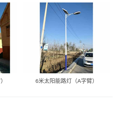
臂）
6米太阳能路灯（A字臂）