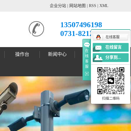
企业分站
|
网站地图
|
RSS
|
XML
13507496198
0731-82121678
在线客服
在线留言
在
操作台
新闻中心
工程案例
线
分享到...
客
公司动态
行业新闻
技术支持
标志杆案例
标志牌案例
信号灯案例
灯杆案例
更多案例
服
扫描二维码