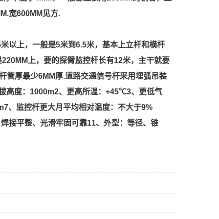
宽600MM见方.
米以上，一般是5米到6.5米，基本上立杆和横杆
220MM上，要的探臂监控杆长有12米，主干就要
杆管厚最少6MM厚.道路交通信号杆采用埋弧吊装
拔高度：1000m2、更高所温：+45℃3、更低气
2mm7、监控杆更大月平均相对温度：不大于9%
0、焊接平整、光滑牢固可靠11、外型：等径、锥