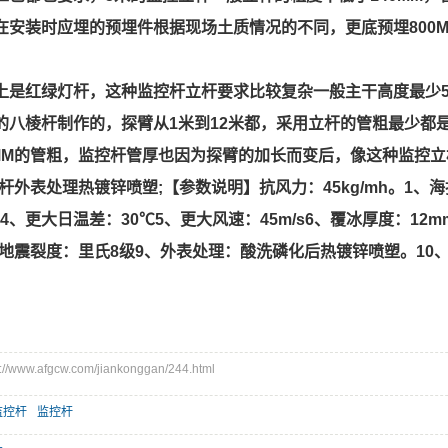
在安装时应埋的预埋件根据现场土质情况的不同，更底预埋800MM.
上是红绿灯杆，这种监控杆立杆要求比较复杂一般主干高度最少5
的八棱杆制作的，探臂从1米到12米都，采用立杆的管粗最少都是
0MM的管粗，监控杆管厚也因为探臂的加长而变后，像这种监控立
杆外表处理热镀锌喷塑;【参数说明】抗风力：45kg/mh。1、海
℃4、更大日温差：30℃5、更大风速：45m/s6、覆冰厚度：1
)8、地震裂度：里氏8级9、外表处理：酸洗磷化后热镀锌喷塑。1
www.afgcw.com/jiankonggan/244.html
监控杆
监控杆