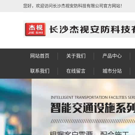
您好，欢迎访问长沙杰视安防科技有限公司官方网站！
网站首页
关于我们
产品中心
公司简介
荣誉资质
公司相册
企业文化
发展历程
售后服务
联系我们
人行通道闸系统
动态人脸识别系
IPTV电视系统
信号灯八棱杆
车牌识别系统
车位引导系统
楼宇对讲系统
公共广播系统
防盗报警系统
门禁考勤系统
视频会议系统
综合布线系统
电子围栏系统
视频监控系统
F型显示屏杆
LED景观灯
太阳能路灯
监控八棱杆
监控电视墙
智慧灯杆
信号灯杆
监控杆
标志杆
龙门架
高杆灯
操作台
实验台
控制台
工作台
设备箱
机柜
钣金
岗亭
联系我们
在线留言
城市分站
统