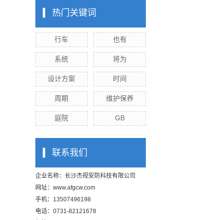
热门关键词
行车
也有
系统
将为
设计方案
时间
周期
维护保养
庭院
GB
联系我们
企业名称：长沙杰视安防科技有限公司
网址：
www.afgcw.com
手机：13507496198
电话：0731-82121678