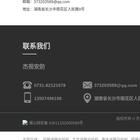
邮箱：373203589@qq.com
地址：湖南省长沙市雨花区人民路9号
联系我们
杰视安防
0731-82121678
373203589@qq.com
13507496198
湖南省长沙市雨花区人
版权所有 © 杰视
湘公网安备 43011102000589号
主营区域：
安徽道路监控杆
北京道路监控杆
重庆道路监控杆
福建