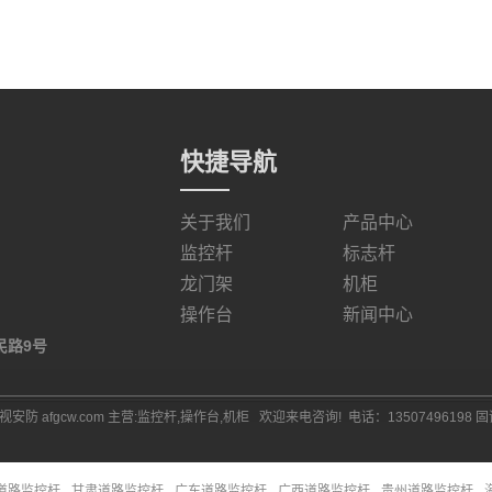
快捷导航
关于我们
产品中心
监控杆
标志杆
龙门架
机柜
操作台
新闻中心
民路9号
安防 afgcw.com 主营:
监控杆
,
操作台
,
机柜
欢迎来电咨询! 电话：13507496198 固话
道路监控杆
甘肃道路监控杆
广东道路监控杆
广西道路监控杆
贵州道路监控杆