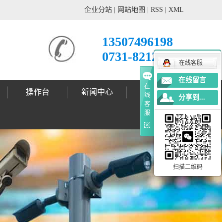
企业分站
|
网站地图
|
RSS
|
XML
13507496198
0731-82121678
在线客服
在线留言
在
操作台
新闻中心
工程案例
线
分享到...
客
公司动态
行业新闻
技术支持
标志杆案例
标志牌案例
信号灯案例
灯杆案例
更多案例
服
扫描二维码