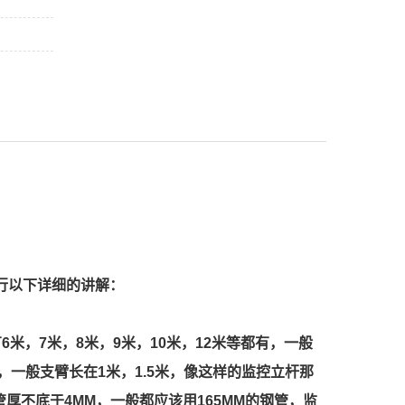
行以下详细的讲解：
米，7米，8米，9米，10米，12米等都有，一般
m，一般支臂长在1米，1.5米，像这样的监控立杆那
厚不底于4MM，一般都应该用165MM的钢管，监