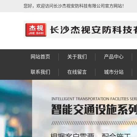
您好，欢迎访问长沙杰视安防科技有限公司官方网站！
网站首页
关于我们
产品中心
公司简介
荣誉资质
公司相册
企业文化
发展历程
售后服务
联系我们
人行通道闸系统
动态人脸识别系
IPTV电视系统
信号灯八棱杆
车牌识别系统
车位引导系统
楼宇对讲系统
公共广播系统
防盗报警系统
门禁考勤系统
视频会议系统
综合布线系统
电子围栏系统
视频监控系统
F型显示屏杆
LED景观灯
太阳能路灯
监控八棱杆
监控电视墙
智慧灯杆
信号灯杆
监控杆
标志杆
龙门架
高杆灯
操作台
实验台
控制台
工作台
设备箱
机柜
钣金
岗亭
联系我们
在线留言
城市分站
统