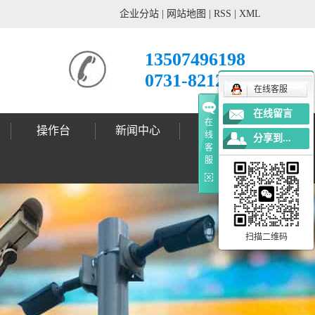
企业分站
|
网站地图
|
RSS
|
XML
13507496198
0731-82121678
在线客服
在线留言
在
操作台
新闻中心
工程案例
线
分享到...
客
公司动态
行业新闻
技术支持
标志杆案例
标志牌案例
信号灯案例
灯杆案例
更多案例
服
扫描二维码