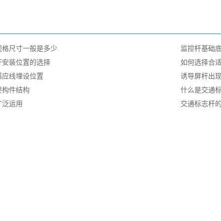
规格尺寸一般是多少
监控杆基础
杆安装位置的选择
如何选择合
感应线埋设位置
诱导屏杆出
要构件结构
什么是交通标
广泛运用
交通标志杆