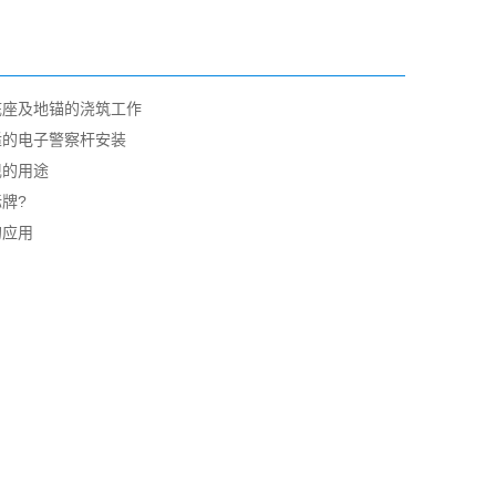
底座及地锚的浇筑工作
适的电子警察杆安装
现的用途
牌?
的应用