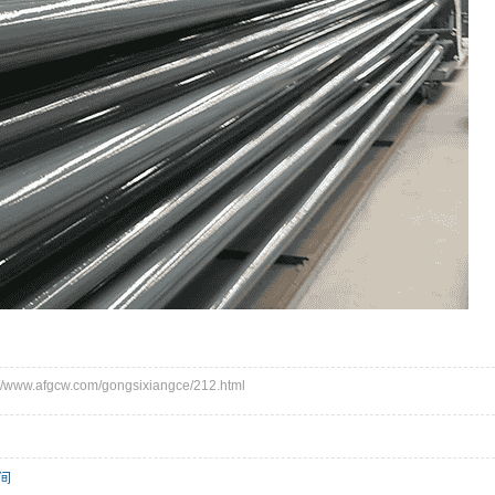
ww.afgcw.com/gongsixiangce/212.html
间