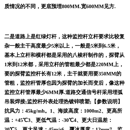
质情况的不同，更底预埋800MM.宽600MM见方.
二是道路上是红绿灯杆，这种监控杆立杆要求比较复
杂一般主干高度最少5米以上，一般是5米到6.5米，
基本上立杆和横杆都是采用的八棱杆制作的，探臂从
1米到12米都，采用立杆的管粗最少都是220MM上，
要的探臂监控杆长有12米，主干就要用要350MM的
管粗，监控杆管厚也因为探臂的加长而变后，像这种
监控立杆管厚最少6MM厚.道路交通信号杆采用埋弧
吊装焊接;监控杆外表处理热镀锌喷塑;【参数说明】
抗风力：45kg/mh。1、海拔高度：1000m2、更高所
温：+45℃3、更低气温：-30℃4、更大日温差：
30℃5、更大风速：45m/s6、覆冰厚度：12mm7、监