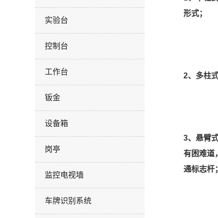
形式；
实验台
控制台
工作台
2、多柱
钣金
设备箱
3、悬臂
岗亭
有困难道
通标志杆
监控电视墙
车牌识别系统