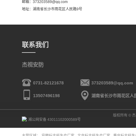
邮箱：373203589@qq.com
地址：湖南省长沙市雨花区人民路9号
联系我们
杰视安防
0731-82121678
373203589@qq.com
13507496198
湖南省长沙市雨花区人
版权所有 © 杰视
湘公网安备 43011102000589号
主营区域：
安徽标志杆生产厂家
北京标志杆生产厂家
重庆标志杆生