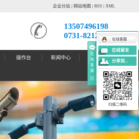
企业分站
|
网站地图
|
RSS
|
XML
13507496198
0731-82121678
在线客服
在线留言
在
操作台
新闻中心
工程案例
线
分享到...
客
公司动态
行业新闻
技术支持
标志杆案例
标志牌案例
信号灯案例
灯杆案例
更多案例
服
扫描二维码