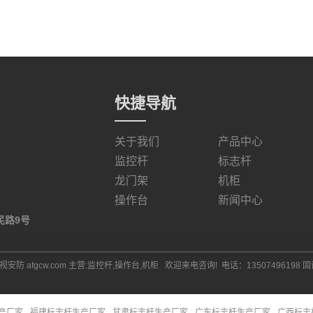
快捷导航
关于我们
产品中心
监控杆
标志杆
龙门架
机柜
操作台
新闻中心
民路9号
安防 afgcw.com 主营:
监控杆
,
操作台
,
机柜
欢迎来电咨询! 电话：13507496198 固话
产厂家
福建标志杆生产厂家
甘肃标志杆生产厂家
广东标志杆生产厂家
广西标志