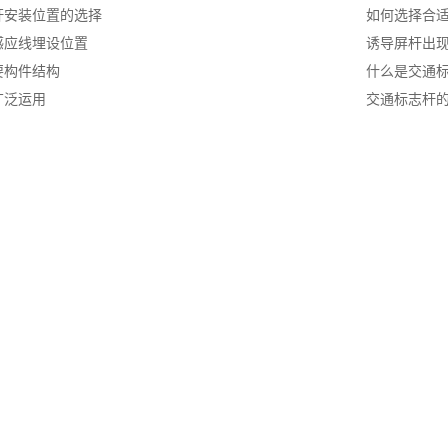
杆安装位置的选择
如何选择合
感应线埋设位置
诱导屏杆出
要构件结构
什么是交通标
广泛运用
交通标志杆