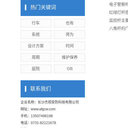
电子警察
热门关键词
红绿灯杆
监控杆主
行车
也有
八角杆的
系统
将为
设计方案
时间
周期
维护保养
庭院
GB
联系我们
企业名称：长沙杰视安防科技有限公司
网址：
www.afgcw.com
手机：13507496198
电话：0731-82121678