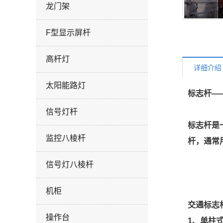
龙门架
F型显示屏杆
高杆灯
详细介绍
太阳能路灯
标志杆—
信号灯杆
标志杆是
监控八棱杆
杆，通常
信号灯八棱杆
机柜
交通标志
操作台
1、单柱