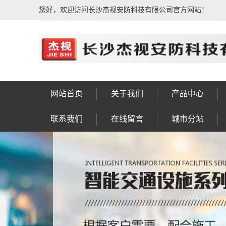
您好，欢迎访问长沙杰视安防科技有限公司官方网站！
网站首页
关于我们
产品中心
公司简介
荣誉资质
公司相册
企业文化
发展历程
售后服务
联系我们
人行通道闸系统
动态人脸识别系
IPTV电视系统
信号灯八棱杆
车牌识别系统
车位引导系统
楼宇对讲系统
公共广播系统
防盗报警系统
门禁考勤系统
视频会议系统
综合布线系统
电子围栏系统
视频监控系统
F型显示屏杆
LED景观灯
太阳能路灯
监控八棱杆
监控电视墙
智慧灯杆
信号灯杆
监控杆
标志杆
龙门架
高杆灯
操作台
实验台
控制台
工作台
设备箱
机柜
钣金
岗亭
联系我们
在线留言
城市分站
统