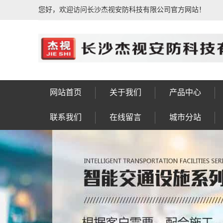
您好，欢迎访问长沙杰视安防科技有限公司官方网站！
网站首页
关于我们
产品中心
公司简介
荣誉资质
公司相册
企业文化
发展历程
售后服务
联系我们
人行通道闸系统
动态人脸识别系
IPTV电视系统
信号灯八棱杆
车牌识别系统
车位引导系统
楼宇对讲系统
公共广播系统
防盗报警系统
门禁考勤系统
视频会议系统
综合布线系统
电子围栏系统
视频监控系统
F型显示屏杆
LED景观灯
太阳能路灯
监控八棱杆
监控电视墙
智慧灯杆
信号灯杆
监控杆
标志杆
龙门架
高杆灯
操作台
实验台
控制台
工作台
设备箱
机柜
钣金
岗亭
联系我们
在线留言
城市分站
统