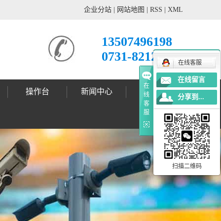
企业分站
|
网站地图
|
RSS
|
XML
13507496198
0731-82121678
在线客服
在线留言
在
操作台
新闻中心
工程案例
线
分享到...
客
公司动态
行业新闻
技术支持
标志杆案例
标志牌案例
信号灯案例
灯杆案例
更多案例
服
扫描二维码