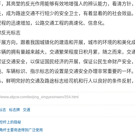
下，其亮堂的反光作用能够有效地增强人的辨认能力，看清方针
失，成为路途交通不行短少的安全卫士，有着显着的的社会效益
里程的迅速增加，公路交通工程的高速化、信息化。
牌反光标志
开展方向，跟着我国城镇化的建造和开展，城市的环境的和美化
车辆的拥有量越来越大，交通繁荣程度日积月累，随之而来，交
保证交通安全，以保证国民经济的开展，保证公民生命财产安全
施、车辆标识、指示标志的设置是交通安全办理非常重要的一环
0%，鲜明完好的交通及路途标志给司机和行人以良好的条件反射
ww.afgcw.com/beijing_xingyexinwen/354.html
标志
标志牌
交通
控杆上的隐秘
角杆主要用途得到广泛使用