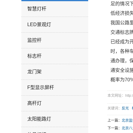
足的情况
智慧灯杆
低经济损
我国公路
LED景观灯
交通标志
监控杆
已经成为
时，各种
标志杆
通办理，
通安全设
龙门架
概率为7
F型显示屏杆
本文网址：http://w
高杆灯
关键词：
反光
太阳能路灯
上一篇：
北京监
下一篇：
北京八