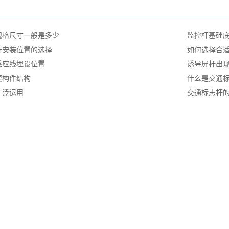
规格尺寸一般是多少
监控杆基础
杆安装位置的选择
如何选择合
感应线埋设位置
诱导屏杆出
要构件结构
什么是交通标
广泛运用
交通标志杆