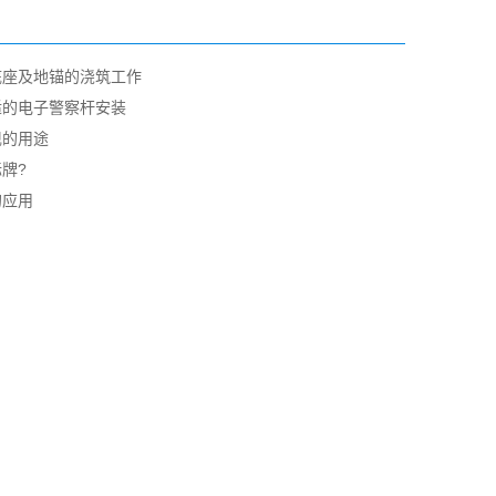
底座及地锚的浇筑工作
适的电子警察杆安装
现的用途
牌?
的应用